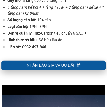
Quy mô:
8 tầng cao và 6 tầng hầm
1 tầng hầm bể bơi + 1 tầng TTTM + 3 tầng hầm để xe + 1
tầng hầm kỹ thuật
Số lượng căn hộ:
104 căn
Loại căn hộ:
1PN - 3PN
Đơn vị quản lý:
Ritz-Carlton tiêu chuẩn 6 SAO +
Hình thức sở hữu:
Sở hữu lâu dài
Liên hệ: 0982.497.846
NHẬN BÁO GIÁ VÀ ƯU ĐÃI