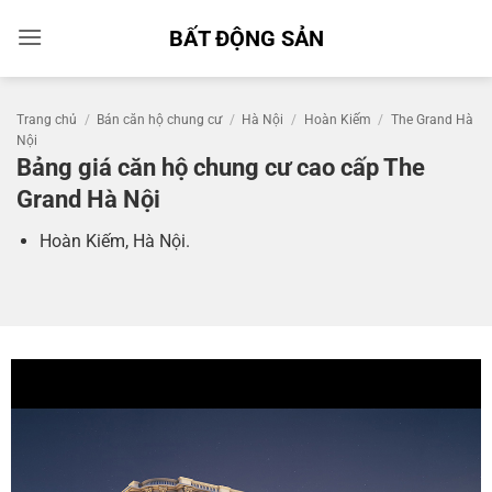
Bỏ
BẤT ĐỘNG SẢN
qua
nội
dung
Trang chủ
/
Bán căn hộ chung cư
/
Hà Nội
/
Hoàn Kiếm
/
The Grand Hà
Nội
Bảng giá căn hộ chung cư cao cấp The
Grand Hà Nội
Hoàn Kiếm, Hà Nội.