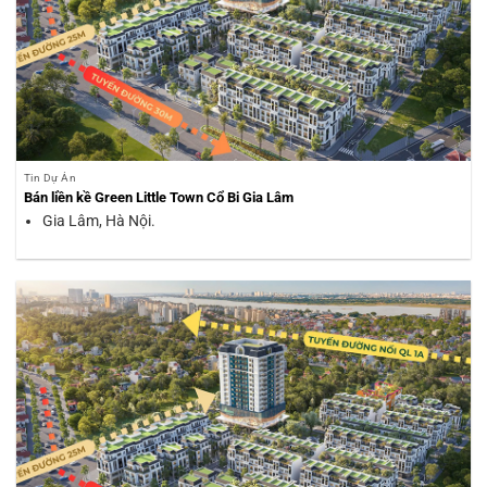
Tin Dự Án
Bán liền kề Green Little Town Cổ Bi Gia Lâm
Gia Lâm, Hà Nội.