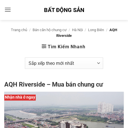
Bỏ
BẤT ĐỘNG SẢN
qua
nội
dung
Trang chủ
/
Bán căn hộ chung cư
/
Hà Nội
/
Long Biên
/
AQH
Riverside
Tìm Kiếm Nhanh
AQH Riverside – Mua bán chung cư
Nhận nhà ở ngay