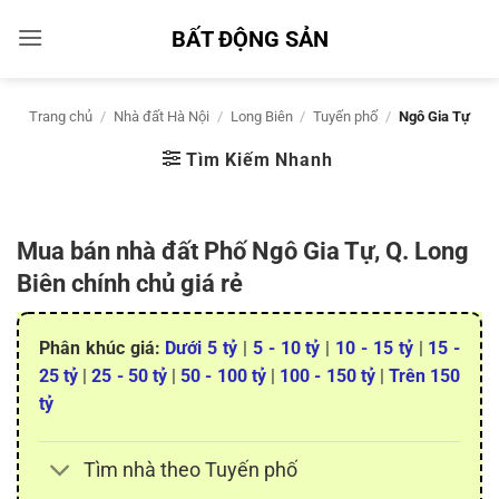
Bỏ
BẤT ĐỘNG SẢN
qua
nội
dung
Trang chủ
/
Nhà đất Hà Nội
/
Long Biên
/
Tuyến phố
/
Ngô Gia Tự
Tìm Kiếm Nhanh
Mua bán nhà đất Phố Ngô Gia Tự, Q. Long
Biên chính chủ giá rẻ
Phân khúc giá:
Dưới 5 tỷ
|
5 - 10 tỷ
|
10 - 15 tỷ
|
15 -
25 tỷ
|
25 - 50 tỷ
|
50 - 100 tỷ
|
100 - 150 tỷ
|
Trên 150
tỷ
Tìm nhà theo Tuyến phố