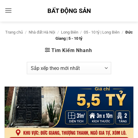
Bỏ
BẤT ĐỘNG SẢN
qua
nội
dung
Trang chủ
/
Nhà đất Hà Nội
/
Long Biên
/
05 - 10 tỷ | Long Biên
/
Đức
Giang | 5 - 10 tỷ
Tìm Kiếm Nhanh