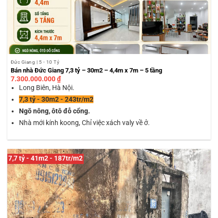
Đức Giang | 5 - 10 Tỷ
Bán nhà Đức Giang 7,3 tỷ – 30m2 – 4,4m x 7m – 5 tầng
7.300.000.000
₫
Long Biên, Hà Nội.
7,3 tỷ - 30m2 - 243tr/m2
Ngõ nông, ôtô đỗ cổng.
Nhà mới kính koong, Chỉ việc xách valy về ở.
7,7 tỷ - 41m2 - 187tr/m2