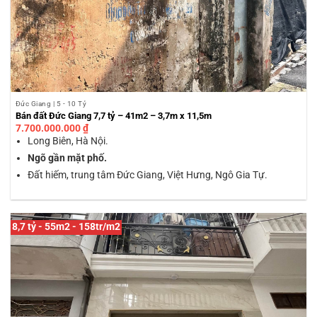
Đức Giang | 5 - 10 Tỷ
Bán đất Đức Giang 7,7 tỷ – 41m2 – 3,7m x 11,5m
7.700.000.000
₫
Long Biên, Hà Nội.
Ngõ gần mặt phố.
Đất hiếm, trung tâm Đức Giang, Việt Hưng, Ngô Gia Tự.
8,7 tỷ - 55m2 - 158tr/m2