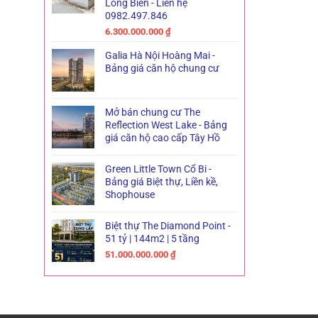
Long Biên - Liên hệ
0982.497.846
6.300.000.000
₫
Galia Hà Nội Hoàng Mai -
Bảng giá căn hộ chung cư
Mở bán chung cư The
Reflection West Lake - Bảng
giá căn hộ cao cấp Tây Hồ
Green Little Town Cổ Bi -
Bảng giá Biệt thự, Liền kề,
Shophouse
Biệt thự The Diamond Point -
51 tỷ | 144m2 | 5 tầng
51.000.000.000
₫