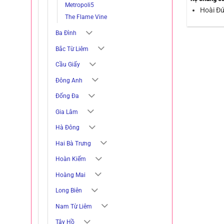
Metropoli5
Hoài Đứ
The Flame Vine
Ba Đình
Bắc Từ Liêm
Cầu Giấy
Đông Anh
Đống Đa
Gia Lâm
Hà Đông
Hai Bà Trưng
Hoàn Kiếm
Hoàng Mai
Long Biên
Nam Từ Liêm
Tây Hồ