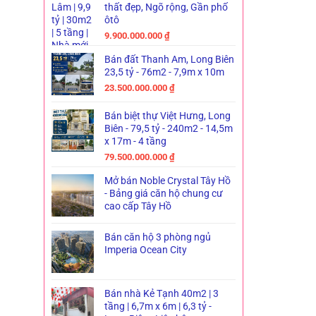
thất đẹp, Ngõ rộng, Gần phố
ôtô
9.900.000.000
₫
Bán đất Thanh Am, Long Biên
23,5 tỷ - 76m2 - 7,9m x 10m
23.500.000.000
₫
Bán biệt thự Việt Hưng, Long
Biên - 79,5 tỷ - 240m2 - 14,5m
x 17m - 4 tầng
79.500.000.000
₫
Mở bán Noble Crystal Tây Hồ
- Bảng giá căn hộ chung cư
cao cấp Tây Hồ
Bán căn hộ 3 phòng ngủ
Imperia Ocean City
Bán nhà Kẻ Tạnh 40m2 | 3
tầng | 6,7m x 6m | 6,3 tỷ -