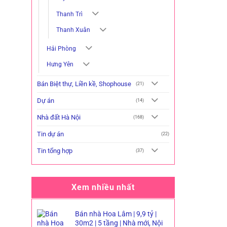
Thanh Trì
Thanh Xuân
Hải Phòng
Hưng Yên
Bán Biệt thự, Liền kề, Shophouse
(21)
Dự án
(14)
Nhà đất Hà Nội
(168)
Tin dự án
(22)
Tin tổng hợp
(37)
Xem nhiều nhất
Bán nhà Hoa Lâm | 9,9 tỷ |
30m2 | 5 tầng | Nhà mới, Nội