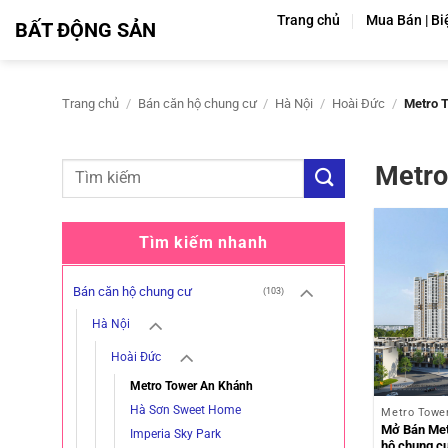
Bỏ
Trang chủ
Mua Bán | Bi
BẤT ĐỘNG SẢN
qua
nội
dung
Trang chủ
/
Bán căn hộ chung cư
/
Hà Nội
/
Hoài Đức
/
Metro T
Metro
Tìm kiếm nhanh
Bán căn hộ chung cư
(103)
Hà Nội
Hoài Đức
Metro Tower An Khánh
Hà Sơn Sweet Home
Metro Towe
Mở Bán Met
Imperia Sky Park
hộ chung c