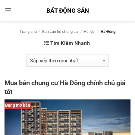
Bỏ
BẤT ĐỘNG SẢN
qua
nội
dung
Trang chủ
/
Bán căn hộ chung cư
/
Hà Nội
/
Hà Đông
Tìm Kiếm Nhanh
Mua bán chung cư Hà Đông chính chủ giá
tốt
Đang mở bán