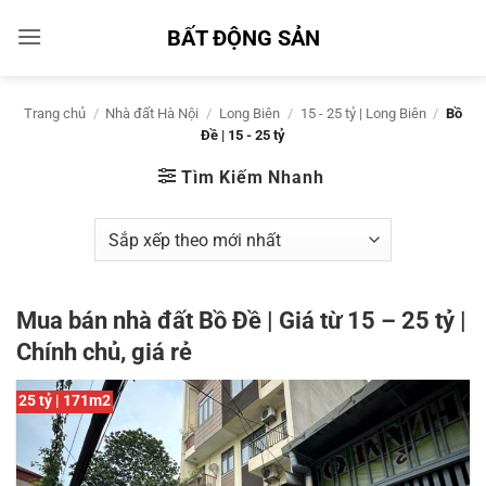
Bỏ
BẤT ĐỘNG SẢN
qua
nội
dung
Trang chủ
/
Nhà đất Hà Nội
/
Long Biên
/
15 - 25 tỷ | Long Biên
/
Bồ
Đề | 15 - 25 tỷ
Tìm Kiếm Nhanh
Mua bán nhà đất Bồ Đề | Giá từ 15 – 25 tỷ |
Chính chủ, giá rẻ
25 tỷ | 171m2