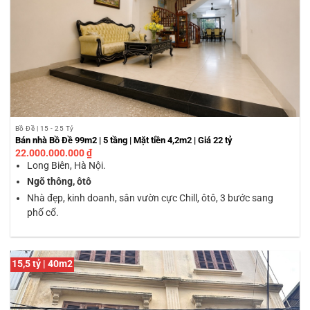
Bồ Đề | 15 - 25 Tỷ
Bán nhà Bồ Đề 99m2 | 5 tầng | Mặt tiền 4,2m2 | Giá 22 tỷ
22.000.000.000
₫
Long Biên, Hà Nội.
Ngõ thông, ôtô
Nhà đẹp, kinh doanh, sân vườn cực Chill, ôtô, 3 bước sang
phố cổ.
15,5 tỷ | 40m2