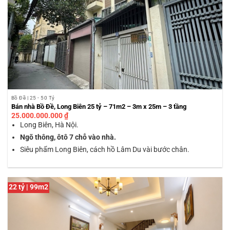
Bồ Đề | 25 - 50 Tỷ
Bán nhà Bồ Đề, Long Biên 25 tỷ – 71m2 – 3m x 25m – 3 tầng
25.000.000.000
₫
Long Biên, Hà Nội.
Ngõ thông, ôtô 7 chỗ vào nhà.
Siêu phẩm Long Biên, cách hồ Lâm Du vài bước chân.
22 tỷ | 99m2