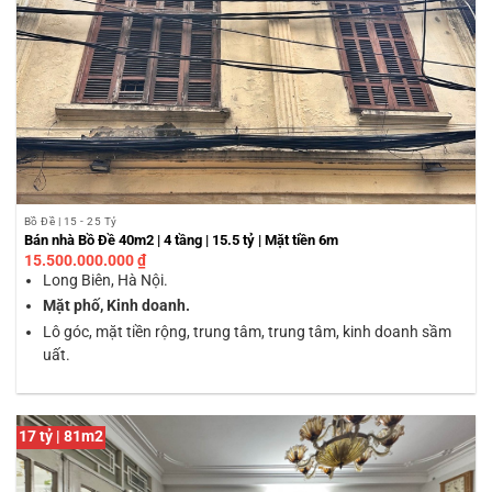
Bồ Đề | 15 - 25 Tỷ
Bán nhà Bồ Đề 40m2 | 4 tầng | 15.5 tỷ | Mặt tiền 6m
15.500.000.000
₫
Long Biên, Hà Nội.
Mặt phố, Kinh doanh.
Lô góc, mặt tiền rộng, trung tâm, trung tâm, kinh doanh sầm
uất.
17 tỷ | 81m2