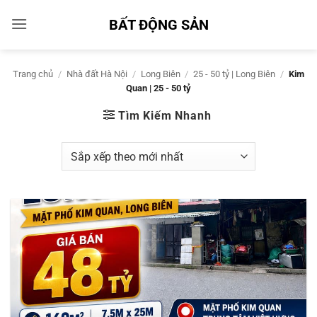
Bỏ
BẤT ĐỘNG SẢN
qua
nội
dung
Trang chủ
/
Nhà đất Hà Nội
/
Long Biên
/
25 - 50 tỷ | Long Biên
/
Kim
Quan | 25 - 50 tỷ
Tìm Kiếm Nhanh