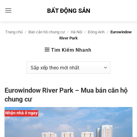
Bỏ
BẤT ĐỘNG SẢN
qua
nội
dung
Trang chủ
/
Bán căn hộ chung cư
/
Hà Nội
/
Đông Anh
/
Eurowindow
River Park
Tìm Kiếm Nhanh
Eurowindow River Park – Mua bán căn hộ
chung cư
Nhận nhà ở ngay