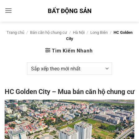
Bỏ
BẤT ĐỘNG SẢN
qua
nội
dung
Trang chủ
/
Bán căn hộ chung cư
/
Hà Nội
/
Long Biên
/
HC Golden
City
Tìm Kiếm Nhanh
HC Golden City – Mua bán căn hộ chung cư