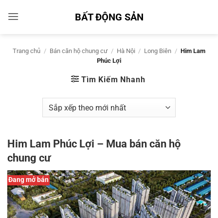
Bỏ
BẤT ĐỘNG SẢN
qua
nội
dung
Trang chủ
/
Bán căn hộ chung cư
/
Hà Nội
/
Long Biên
/
Him Lam
Phúc Lợi
Tìm Kiếm Nhanh
Him Lam Phúc Lợi – Mua bán căn hộ
chung cư
Đang mở bán