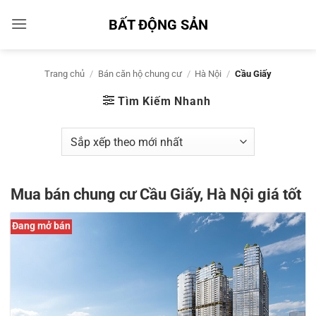
Bỏ
BẤT ĐỘNG SẢN
qua
nội
dung
Trang chủ
/
Bán căn hộ chung cư
/
Hà Nội
/
Cầu Giấy
Tìm Kiếm Nhanh
Mua bán chung cư Cầu Giấy, Hà Nội giá tốt
Đang mở bán