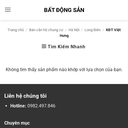
Bỏ
BẤT ĐỘNG SẢN
qua
nội
dung
Trang chủ
/
Bán căn hộ chung cư
/
Hà Nội
/
Long Biên
/
KĐT Việt
Hưng
Tìm Kiếm Nhanh
Không tìm thấy sản phẩm nào khớp với lựa chọn của bạn.
Liên hệ chúng tôi
Hotline:
0982.497.846
Chuyên mục