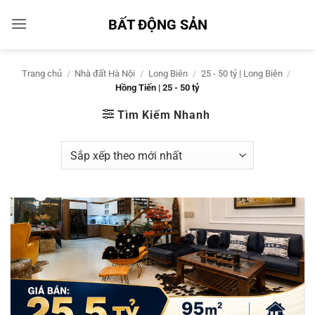
Bỏ
BẤT ĐỘNG SẢN
qua
nội
dung
Trang chủ
/
Nhà đất Hà Nội
/
Long Biên
/
25 - 50 tỷ | Long Biên
/
Hồng Tiến | 25 - 50 tỷ
Tìm Kiếm Nhanh