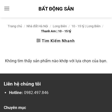
Bỏ
BẤT ĐỘNG SẢN
qua
nội
dung
Trang chủ
/
Nhà đất Hà Nội
/
Long Biên
/
10 - 15 tỷ | Long Biên
/
Thanh Am | 10 - 15 tỷ
Tìm Kiếm Nhanh
Không tìm thấy sản phẩm nào khớp với lựa chọn của bạn.
Liên hệ chúng tôi
Hotline:
0982.497.846
Chuyên mục