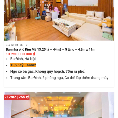
Giá Từ 10 - 30 Tỷ
Bán nhà phố Kim Mã 13.25 tỷ – 44m2 – 5 tầng – 4,3m x 11m
13.250.000.000
₫
Ba Đình, Hà Nội.
13,25 tỷ - 44m2
Ngõ xe ba gác, Không quy hoạch, 70m ra phố.
Trung tâm Ba Đình, 6 phòng ngủ, Có thể lắp thêm thang máy
212m2 | 255 tỷ