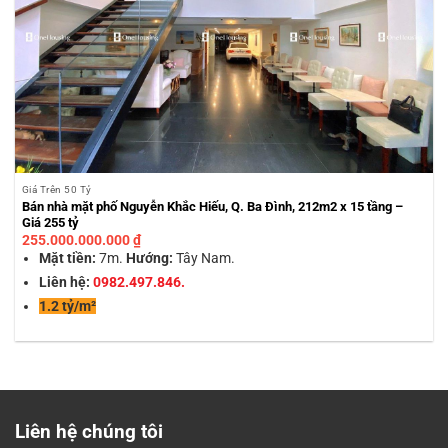
Giá Trên 50 Tỷ
Bán nhà mặt phố Nguyễn Khắc Hiếu, Q. Ba Đình, 212m2 x 15 tầng –
Giá 255 tỷ
255.000.000.000
₫
Mặt tiền:
7m.
Hướng:
Tây Nam.
Liên hệ:
0982.497.846.
1.2 tỷ/m²
Liên hệ chúng tôi