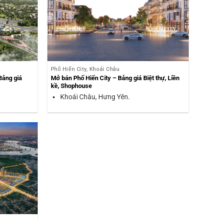
Phố Hiến City, Khoái Châu
Bảng giá
Mở bán Phố Hiến City – Bảng giá Biệt thự, Liền
kề, Shophouse
Khoái Châu, Hưng Yên.