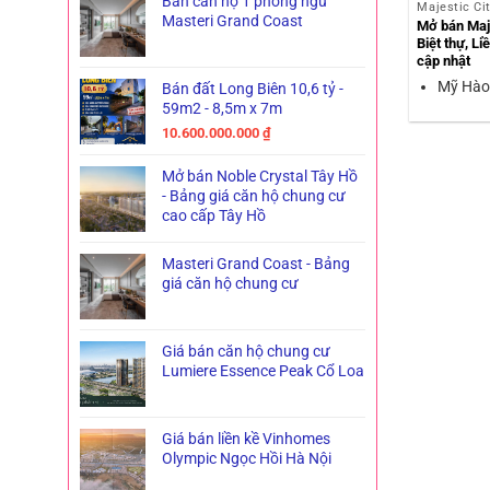
Bán căn hộ 1 phòng ngủ
Majestic Ci
Masteri Grand Coast
Mở bán Maj
Biệt thự, L
cập nhật
Mỹ Hào
Bán đất Long Biên 10,6 tỷ -
59m2 - 8,5m x 7m
10.600.000.000
₫
Mở bán Noble Crystal Tây Hồ
- Bảng giá căn hộ chung cư
cao cấp Tây Hồ
Masteri Grand Coast - Bảng
giá căn hộ chung cư
Giá bán căn hộ chung cư
Lumiere Essence Peak Cổ Loa
Giá bán liền kề Vinhomes
Olympic Ngọc Hồi Hà Nội