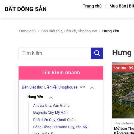
Bỏ
Trang chủ
Mua Bán | Bi
BẤT ĐỘNG SẢN
qua
nội
dung
Trang chủ
/
Bán Biệt thự, Liền kề, Shophouse
/
Hưng Yên
Hưng 
Hotline: 0
Tìm kiếm nhanh
Bán Biệt thự, Liền kề, Shophouse
(21)
Hưng Yên
Alluvia City, Văn Giang
Majestic City, Mỹ Hào
Phố Hiến City, Khoái Châu
The Gateway
Sông Hồng Diamond City, Yên Mỹ
Mở bán The
Bảng giá Bi