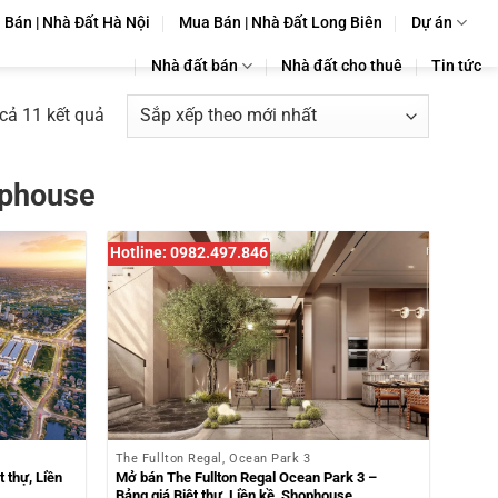
Bán | Nhà Đất Hà Nội
Mua Bán | Nhà Đất Long Biên
Dự án
Nhà đất bán
Nhà đất cho thuê
Tin tức
Đã
 cả 11 kết quả
sắp
xếp
ophouse
theo
mới
nhất
Hotline: 0982.497.846
The Fullton Regal, Ocean Park 3
 thự, Liền
Mở bán The Fullton Regal Ocean Park 3 –
Bảng giá Biệt thự, Liền kề, Shophouse