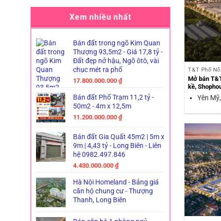
Xem nhiều nhất
Bán đất trong ngõ Kim Quan
Thượng 93,5m2 - Giá 17,8 tỷ -
Đất đẹp nở hậu, Ngõ ôtô, vài
chục mét ra phố
T&T Phố Nố
Mở bán T&T 
17.800.000.000
₫
kề, Shopho
Bán đất Phố Trạm 11,2 tỷ -
Yên Mỹ,
50m2 - 4m x 12,5m
11.200.000.000
₫
Bán đất Gia Quất 45m2 | 5m x
9m | 4,43 tỷ - Long Biên - Liên
hệ 0982.497.846
4.430.000.000
₫
Hà Nội Homeland - Bảng giá
căn hộ chung cư - Thượng
Thanh, Long Biên