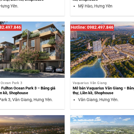
 Hưng Yên.
Mỹ Hào, Hưng Yên
982.497.846
Hotline: 0982.497.846
, Ocean Park 3
Vaquarius Văn Giang
Fullton Ocean Park 3 – Bảng giá
Mở bán Vaquarius Văn Giang – Bảng
iền kề, Shophouse
thự, Liền kề, Shophouse
ark 3, Văn Giang, Hưng Yên.
Văn Giang, Hưng Yên.