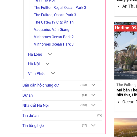
T&T Phố Nối
Ân Thi,
The Fullton Regal, Ocean Park 3
The Fullton, Ocean Park 3
The Gateway City, Ân Thi
Hotline: 0
Vaquarius Văn Giang
Vinhomes Ocean Park 2
Vinhomes Ocean Park 3
Hạ Long
Hà Nội
Vĩnh Phúc
The Fullton
Bán căn hộ chung cư
(103)
Mở bán The 
Biệt thự, L
Dự án
(14)
Ocean P
Nhà đất Hà Nội
(168)
Tin dự án
(22)
Tin tổng hợp
(37)