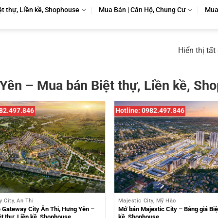
ệt thự, Liền kề, Shophouse
Mua Bán | Căn Hộ, Chung Cư
Mua 
Hiển thị tất
Yên – Mua bán Biệt thự, Liền kề, Sh
982.497.846
Hotline: 0982.497.846
 City, Ân Thi
Majestic City, Mỹ Hào
 Gateway City Ân Thi, Hưng Yên –
Mở bán Majestic City – Bảng giá Biệt
ệt thự, Liền kề, Shophouse
kề, Shophouse