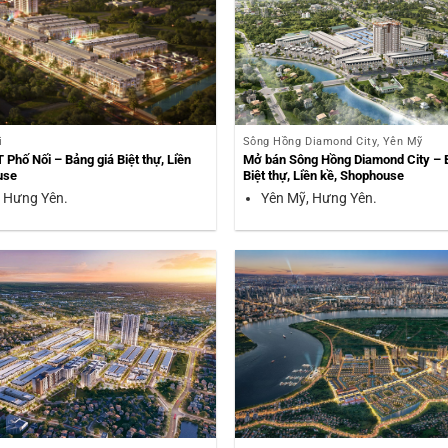
i
Sông Hồng Diamond City, Yên Mỹ
Phố Nối – Bảng giá Biệt thự, Liền
Mở bán Sông Hồng Diamond City – 
use
Biệt thự, Liền kề, Shophouse
 Hưng Yên.
Yên Mỹ, Hưng Yên.