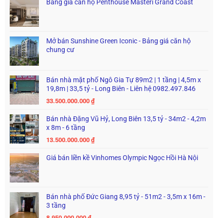
Bảng giá căn hộ Penthouse Masteri Grand Coast
Mở bán Sunshine Green Iconic - Bảng giá căn hộ
chung cư
Bán nhà mặt phố Ngô Gia Tự 89m2 | 1 tầng | 4,5m x
19,8m | 33,5 tỷ - Long Biên - Liên hệ 0982.497.846
33.500.000.000
₫
Bán nhà Đặng Vũ Hỷ, Long Biên 13,5 tỷ - 34m2 - 4,2m
x 8m - 6 tầng
13.500.000.000
₫
Giá bán liền kề Vinhomes Olympic Ngọc Hồi Hà Nội
Bán nhà phố Đức Giang 8,95 tỷ - 51m2 - 3,5m x 16m -
3 tầng
8.950.000.000
₫