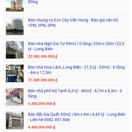
Đồng
Bán chung cư Eco City Việt Hưng - Báo giá căn hộ
1PN, 2PN, 3PN
Bán nhà Ngô Gia Tự 99m2 | 5 tầng | 25m x 20m | 22,9
tỷ - Long Biên
22.900.000.000
₫
Bán nhà Hoa Lâm, Long Biên - 21,5 tỷ - 65m2 - 6 tầng
- 4m x 17,5m
21.500.000.000
₫
Bán nhà phố Kẻ Tạnh 6,3 tỷ - 40m2 - 6,7m x 6,3m - 3
tầng
6.300.000.000
₫
Bán đất Gia Quất 45m2 | 5m x 9m | 4,43 tỷ - Long Biên
- Liên hệ 0982.497.846
4.430.000.000
₫