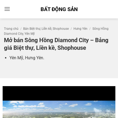
Bỏ
BẤT ĐỘNG SẢN
qua
nội
dung
Trang chủ
/
Bán Biệt thự, Liền kề, Shophouse
/
Hưng Yên
/
Sông Hồng
Diamond City, Yên Mỹ
Mở bán Sông Hồng Diamond City – Bảng
giá Biệt thự, Liền kề, Shophouse
Yên Mỹ, Hưng Yên.