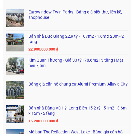
Eurowindow Twin Parks - Bảng giá biệt thự, liền kề,
shophouse
Bán nhà Đức Giang 22,9 tỷ - 107m2 - 1,6m x 28m - 2
tầng
22.900.000.000
₫
Kim Quan Thượng - Giá 33 tỷ | 78,6m2 | 3 tầng | Mặt
tiền 7,5m
Bảng giá căn hộ chung cư Alumi Premium, Alluvia City
Bán nhà Đặng Vũ Hỷ, Long Biên 15,2 tỷ - 51m2 - 3,6m
x 15m - 5 tầng
15.200.000.000
₫
Mở bán The Reflection West Lake - Bảng giá căn hộ