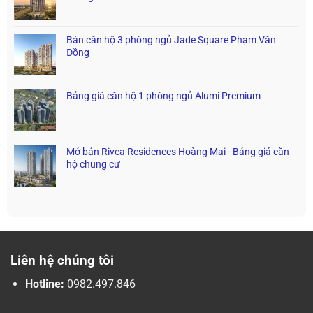
Bán căn hộ 3 phòng ngủ Jade Square Phạm Văn
Đồng
Bảng giá căn hộ 1 phòng ngủ Alumi Premium
Mở bán Rivea Residences Hoàng Mai - Bảng giá căn
hộ chung cư
Liên hệ chúng tôi
Hotline:
0982.497.846