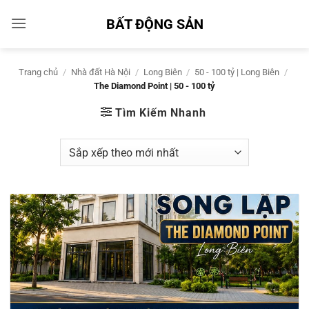
Bỏ
BẤT ĐỘNG SẢN
qua
nội
dung
Trang chủ
/
Nhà đất Hà Nội
/
Long Biên
/
50 - 100 tỷ | Long Biên
/
The Diamond Point | 50 - 100 tỷ
Tìm Kiếm Nhanh