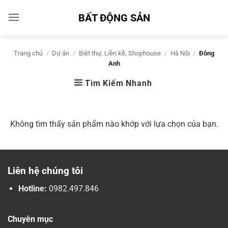
Bỏ
BẤT ĐỘNG SẢN
qua
nội
dung
Trang chủ
/
Dự án
/
Biệt thự, Liền kề, Shophouse
/
Hà Nội
/
Đông
Anh
Tìm Kiếm Nhanh
Không tìm thấy sản phẩm nào khớp với lựa chọn của bạn.
Liên hệ chúng tôi
Hotline:
0982.497.846
Chuyên mục