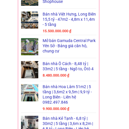
Shophouse
Bán nhà Việt Hưng, Long Biên
15,5 tỷ - 47m2 - 4,8m x 11,4m
- 5 tầng
15.500.000.000
₫
Mở bán Gamuda Central Park
Yên Sở - Bảng giá căn hộ,
chung cư
Bán nhà Ô Cách - 8,48 tỷ |
33m2 | 5 tầng - Ngõ to, Ôtô 4
8.480.000.000
₫
Bán nhà Hoa Lâm 51m2 | 5
tầng | 3,6m2 x 9,5m | 9,9 tỷ -
Long Biên - Liên hệ
0982.497.846
9.900.000.000
₫
Bán nhà Kẻ Tạnh - 6,8 tỷ |
30m2 | 5 tầng | 3,6m x 8,2m |
6,8 tỷ - Long Biên - Liên hệ