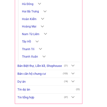
Hà Đông
Hai Bà Trưng
Hoàn Kiếm
Hoàng Mai
Nam Từ Liêm
Tây Hồ
Thanh Trì
Thanh Xuân
Bán Biệt thự, Liền kề, Shophouse
(21)
Bán căn hộ chung cư
(103)
Dự án
(14)
Tin dự án
(22)
Tin tổng hợp
(37)