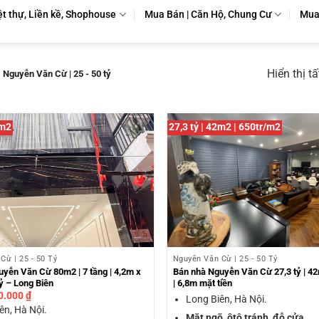
ệt thự, Liền kề, Shophouse
Mua Bán | Căn Hộ, Chung Cư
Mua 
Hiển thị t
Nguyễn Văn Cừ | 25 - 50 tỷ
0m2
27,3 tỷ | 42m2 | 650tr/m2
Cừ | 25 - 50 Tỷ
Nguyễn Văn Cừ | 25 - 50 Tỷ
yễn Văn Cừ 80m2 | 7 tầng | 4,2m x
Bán nhà Nguyễn Văn Cừ 27,3 tỷ | 42
tỷ – Long Biên
| 6,8m mặt tiền
0.000
₫
Long Biên, Hà Nội.
ên, Hà Nội.
Mặt ngõ, ôtô tránh, đỗ cửa.