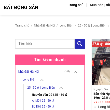
Bỏ
Trang chủ
Mua Bán | Bi
BẤT ĐỘNG SẢN
qua
nội
dung
Trang chủ
/
Nhà đất Hà Nội
/
Long Biên
/
25 - 50 tỷ | Long Biên
/
27,8 tỷ | 8
Tìm kiếm nhanh
Nhà đất Hà Nội
(168)
Long Biên
25 - 50 tỷ | Long Biên
Nguyễn Văn 
Bán nhà Ngu
Nguyễn Văn Cừ | 25 - 50 tỷ
19m | 27,8 
Ái Mộ | 25 - 50 tỷ
27.800.00
Long Bi
Bồ Đề | 25 - 50 tỷ