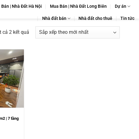
Bán | Nhà Đất Hà Nội
Mua Bán | Nhà Đất Long Biên
Dự án
Nhà đất bán
Nhà đất cho thuê
Tin tức
Đã
ất cả 2 kết quả
sắp
xếp
theo
mới
nhất
m2 | 7 tầng