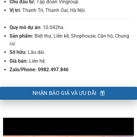
Chủ đầu tư:
Tập đoàn Vingroup.
Vị trí:
Thanh Trì, Thanh Oai, Hà Nội.
Quy mô dự án:
10.042ha.
Sản phẩm:
Biệt thự, Liền kề, Shophouse, Căn hộ, Chung
cư.
Sở hữu:
Lâu dài.
Giá bán:
Liên hệ.
Zalo/Phone: 0982.497.846
NHẬN BÁO GIÁ VÀ ƯU ĐÃI