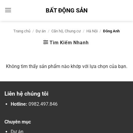
Bỏ
BẤT ĐỘNG SẢN
qua
nội
dung
Trang chủ
/
Dự án
/
Căn hộ, Chung cư
/
Hà Nội
/
Đông Anh
Tìm Kiếm Nhanh
Không tìm thấy sản phẩm nào khớp với lựa chọn của bạn.
Liên hệ chúng tôi
Hotline:
0982.497.846
Chuyên mục
Dự án