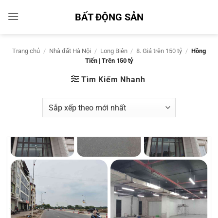
Bỏ
BẤT ĐỘNG SẢN
qua
nội
dung
Trang chủ
/
Nhà đất Hà Nội
/
Long Biên
/
8. Giá trên 150 tỷ
/
Hồng
Tiến | Trên 150 tỷ
Tìm Kiếm Nhanh