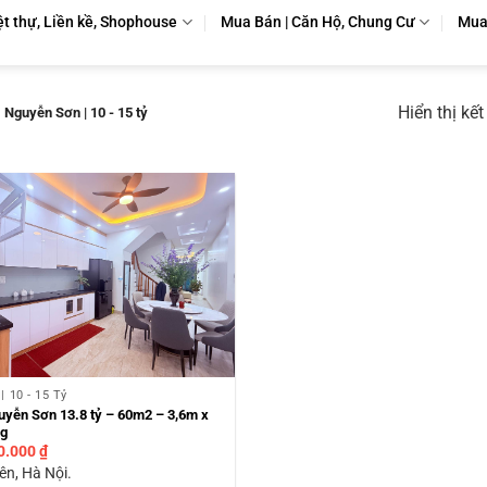
ệt thự, Liền kề, Shophouse
Mua Bán | Căn Hộ, Chung Cư
Mua 
Hiển thị kế
Nguyễn Sơn | 10 - 15 tỷ
| 10 - 15 Tỷ
uyễn Sơn 13.8 tỷ – 60m2 – 3,6m x
ng
0.000
₫
ên, Hà Nội.