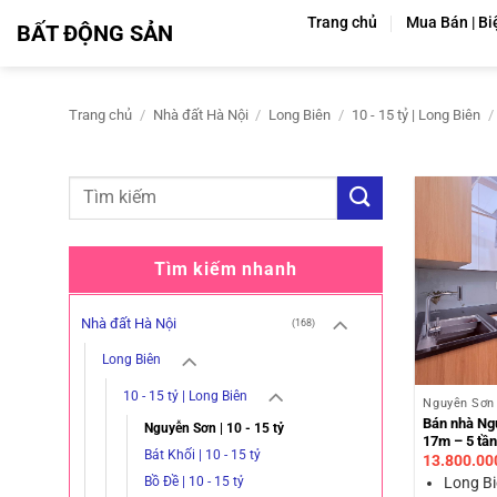
Bỏ
Trang chủ
Mua Bán | Bi
BẤT ĐỘNG SẢN
qua
nội
dung
Trang chủ
/
Nhà đất Hà Nội
/
Long Biên
/
10 - 15 tỷ | Long Biên
/
Tìm kiếm nhanh
Nhà đất Hà Nội
(168)
Long Biên
10 - 15 tỷ | Long Biên
Nguyễn Sơn 
Bán nhà Ng
Nguyễn Sơn | 10 - 15 tỷ
17m – 5 tầ
Bát Khối | 10 - 15 tỷ
13.800.00
Long Bi
Bồ Đề | 10 - 15 tỷ