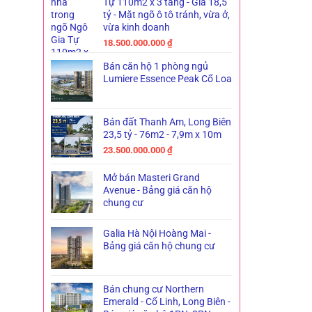
Tự 110m2 x 3 tầng - Giá 18,5
tỷ - Mặt ngõ ô tô tránh, vừa ở,
vừa kinh doanh
18.500.000.000
₫
Bán căn hộ 1 phòng ngủ
Lumiere Essence Peak Cổ Loa
Bán đất Thanh Am, Long Biên
23,5 tỷ - 76m2 - 7,9m x 10m
23.500.000.000
₫
Mở bán Masteri Grand
Avenue - Bảng giá căn hộ
chung cư
Galia Hà Nội Hoàng Mai -
Bảng giá căn hộ chung cư
Bán chung cư Northern
Emerald - Cổ Linh, Long Biên -