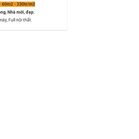
 - 60m2 - 230tr/m2
ng, Nhà mới, đẹp.
áy, Full nội thất.