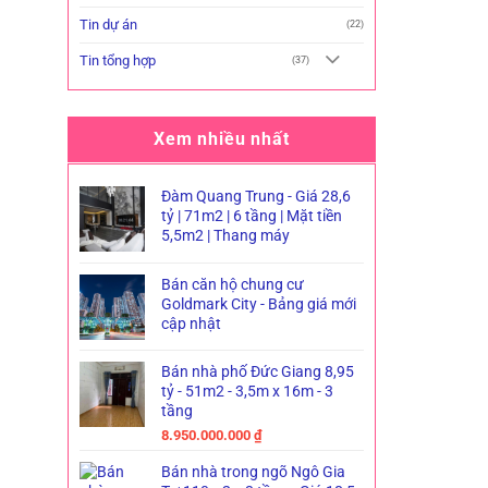
Tin dự án
(22)
Tin tổng hợp
(37)
Xem nhiều nhất
Đàm Quang Trung - Giá 28,6
tỷ | 71m2 | 6 tầng | Mặt tiền
5,5m2 | Thang máy
Bán căn hộ chung cư
Goldmark City - Bảng giá mới
cập nhật
Bán nhà phố Đức Giang 8,95
tỷ - 51m2 - 3,5m x 16m - 3
tầng
8.950.000.000
₫
Bán nhà trong ngõ Ngô Gia