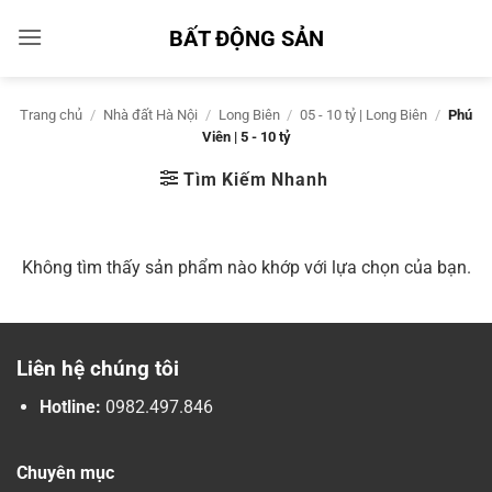
Bỏ
BẤT ĐỘNG SẢN
qua
nội
dung
Trang chủ
/
Nhà đất Hà Nội
/
Long Biên
/
05 - 10 tỷ | Long Biên
/
Phú
Viên | 5 - 10 tỷ
Tìm Kiếm Nhanh
Không tìm thấy sản phẩm nào khớp với lựa chọn của bạn.
Liên hệ chúng tôi
Hotline:
0982.497.846
Chuyên mục