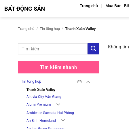
Bỏ
Trang chủ
Mua Bán | Bi
BẤT ĐỘNG SẢN
qua
nội
dung
Trang chủ
/
Tin tổng hợp
/
Thanh Xuân Valley
Không tìm
Tìm kiếm nhanh
Tin tổng hợp
(37)
Thanh Xuân Valley
Alluvia City Văn Giang
Alumi Premium
Ambience Gamuda Hải Phòng
An Bình Homeland
An Lạc Green Symphony