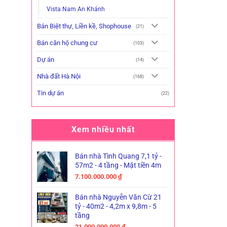
Vista Nam An Khánh
Bán Biệt thự, Liền kề, Shophouse
(21)
Bán căn hộ chung cư
(103)
Dự án
(14)
Nhà đất Hà Nội
(168)
Tin dự án
(22)
Xem nhiều nhất
Bán nhà Tình Quang 7,1 tỷ -
57m2 - 4 tầng - Mặt tiền 4m
7.100.000.000
₫
Bán nhà Nguyễn Văn Cừ 21
tỷ - 40m2 - 4,2m x 9,8m - 5
tầng
21.000.000.000
₫