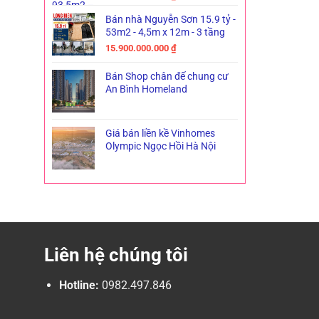
Bán nhà Nguyễn Sơn 15.9 tỷ -
53m2 - 4,5m x 12m - 3 tầng
15.900.000.000
₫
Bán Shop chân đế chung cư
An Bình Homeland
Giá bán liền kề Vinhomes
Olympic Ngọc Hồi Hà Nội
Liên hệ chúng tôi
Hotline:
0982.497.846