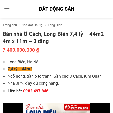
Bỏ
BẤT ĐỘNG SẢN
qua
nội
dung
Trang chủ
/
Nhà đất Hà Nội
/
Long Biên
Bán nhà Ô Cách, Long Biên 7,4 tỷ – 44m2 –
4m x 11m – 3 tầng
7.400.000.000
₫
Long Biên, Hà Nội.
7,4 tỷ – 44m2
Ngõ nông, gần ô tô tránh, Gần chợ Ô Cách, Kim Quan
Nhà 3PN, đầy đủ công năng.
Liên hệ:
0982.497.846