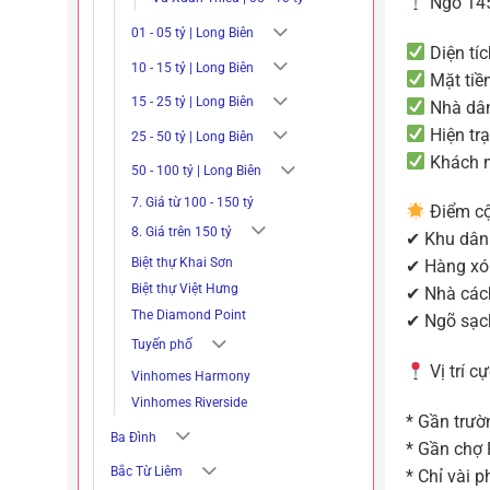
Ngõ 145
01 - 05 tỷ | Long Biên
Diện tíc
10 - 15 tỷ | Long Biên
Mặt tiề
15 - 25 tỷ | Long Biên
Nhà dân
Hiện tr
25 - 50 tỷ | Long Biên
Khách m
50 - 100 tỷ | Long Biên
7. Giá từ 100 - 150 tỷ
Điểm cộ
8. Giá trên 150 tỷ
✔ Khu dân 
Biệt thự Khai Sơn
✔ Hàng xóm
Biệt thự Việt Hưng
✔ Nhà cách
The Diamond Point
✔ Ngõ sạch
Tuyến phố
Vị trí c
Vinhomes Harmony
Vinhomes Riverside
* Gần trườ
Ba Đình
* Gần chợ 
Bắc Từ Liêm
* Chỉ vài 