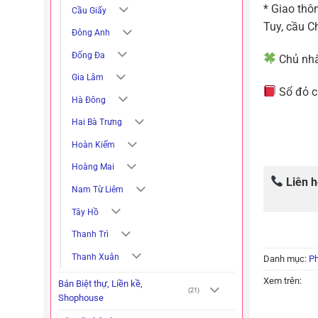
* Giao thô
Cầu Giấy
Tuy, cầu 
Đông Anh
Đống Đa
Chủ nhà
Gia Lâm
Sổ đỏ ch
Hà Đông
Hai Bà Trưng
Hoàn Kiếm
Hoàng Mai
Liên 
Nam Từ Liêm
Tây Hồ
Thanh Trì
Thanh Xuân
Danh mục:
Ph
Xem trên:
Bán Biệt thự, Liền kề,
(21)
Shophouse