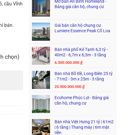
Mở bán An Bình Homeland -
5, cầu Vĩnh
Bảng giá căn hộ, chung cư
hí bán.
Giá bán căn hộ chung cư
Lumiere Essence Peak Cổ Loa
Bán nhà phố Kẻ Tạnh 6,3 tỷ -
40m2 - 6,7m x 6,3m - 3 tầng
nh chọn)
6.300.000.000
₫
Bán nhà Bồ Đề, Long Biên 25 tỷ
- 71m2 - 3m x 25m - 3 tầng
25.000.000.000
₫
Ecohome Phúc Lợi - Bảng giá
căn hộ, chung cư
Bán nhà Việt Hưng 21 tỷ | 61m2
| 6 tầng | Thang máy | 6m mặt
tiền