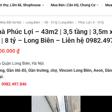
ệt thự, Liền kề, Shophouse
Mua Bán | Căn Hộ, Chung Cư
Mua 
Nhà đất Hà Nội
/
Long Biên
/
05 - 10 tỷ | Long Biên
/
Phúc Lợi | 5 - 10 tỷ
à Phúc Lợi – 43m2 | 3,5 tầng | 3,5m 
| 8 tỷ – Long Biên – Liên hệ 0982.49
00.000
₫
 Quận Long Biên, Hà Nội.
ng, Gần ôtô đỗ, Gần trường, chợ, Vincom Long Biên, Aeon, Dân 
ại.
:
0982.497.846