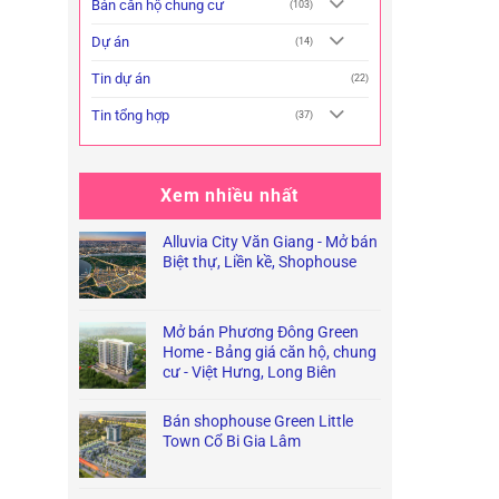
Bán căn hộ chung cư
(103)
Dự án
(14)
Tin dự án
(22)
Tin tổng hợp
(37)
Xem nhiều nhất
Alluvia City Văn Giang - Mở bán
Biệt thự, Liền kề, Shophouse
Mở bán Phương Đông Green
Home - Bảng giá căn hộ, chung
cư - Việt Hưng, Long Biên
Bán shophouse Green Little
Town Cổ Bi Gia Lâm