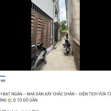
tiết
CH BẠT NGÀN – NHÀ DÂN XÂY CHẮC CHẮN – DIỆN TÍCH VỪA T
ƯỚNG
Ô TÔ ĐỖ GẦN