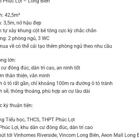
 Phúc Lợi – Long Biên
h: 42,5m²
n: 3,5m, nở hậu đẹp
 tự xây khung cột bê tông cực kỳ chắc chắn
ạng: 2 phòng ngủ, 3 WC
ua về có thể cải tạo thêm phòng ngủ theo nhu cầu
ng lớn:
cư đông đúc, dân trí cao, an ninh tốt
 thân thiện, văn minh
 ô tô rất gần, chỉ khoảng 100m ra đường ô tô tránh
 sẽ, thông thoáng, phù hợp an cư lâu dài
ực kỳ thuận tiện:
ng Tiểu học, THCS, THPT Phúc Lợi
Phúc Lợi, khu dân cư đông đúc, dân trí cao
phút tới Vinhomes Riverside, Vincom Long Biên, Aeon Mall Long 