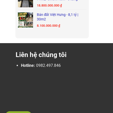
18.800.000.000
₫
Bán đất Việt Hưng - 8,1 tỷ |
30m2
8.100.000.000
₫
Liên hệ chúng tôi
Hotline:
0982.497.846