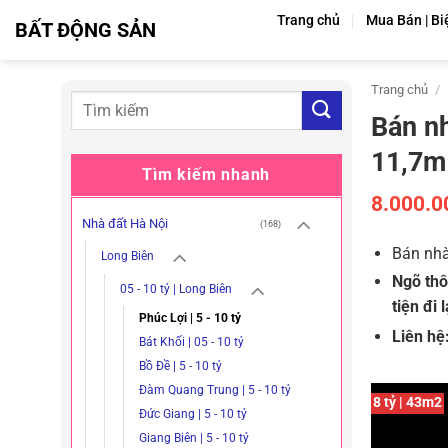
Bỏ
Trang chủ
Mua Bán | Bi
BẤT ĐỘNG SẢN
qua
nội
dung
Trang chủ
/
Bán nh
11,7m 
Tìm kiếm nhanh
8.000.0
Nhà đất Hà Nội
(168)
Bán nhà
Long Biên
Ngõ thô
05 - 10 tỷ | Long Biên
tiện đi l
Phúc Lợi | 5 - 10 tỷ
Liên hệ
Bát Khối | 05 - 10 tỷ
Bồ Đề | 5 - 10 tỷ
Đàm Quang Trung | 5 - 10 tỷ
8 tỷ | 43m2
Đức Giang | 5 - 10 tỷ
Giang Biên | 5 - 10 tỷ