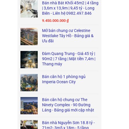
Bán nhà Bát Khối 45m2 | 4 tầng
| 3,6m x 13,9m | 9,45 tỷ - Long
Biên - Liên hệ 0982.497.846
9.450.000.000
₫
Mở bán chung cư Celestine
Westlake Tây Hồ - Bảng giá &
Ưu đãi
Đàm Quang Trung - Giá 45 tỷ |
90m2 | 7 tầng | Mặt tiền 7,4m |
Thang máy
Bán căn hộ 1 phòng ngủ
Imperia Ocean City
Bán căn hộ chung cư The
Ninety Complex - 90 Đường
Láng - Bảng giá mới cập nhật
Bán nhà Nguyễn Sơn 18.8 tỷ -
71m2- 3m5 x 18m - 5 tầng