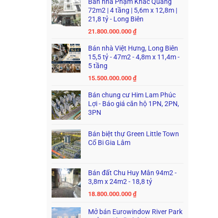
Bán nhà Phạm Khắc Quảng
72m2 | 4 tầng | 5,6m x 12,8m |
21,8 tỷ - Long Biên
21.800.000.000
₫
Bán nhà Việt Hưng, Long Biên
15,5 tỷ - 47m2 - 4,8m x 11,4m -
5 tầng
15.500.000.000
₫
Bán chung cư Him Lam Phúc
Lợi - Báo giá căn hộ 1PN, 2PN,
3PN
Bán biệt thự Green Little Town
Cổ Bi Gia Lâm
Bán đất Chu Huy Mân 94m2 -
3,8m x 24m2 - 18,8 tỷ
18.800.000.000
₫
Mở bán Eurowindow River Park