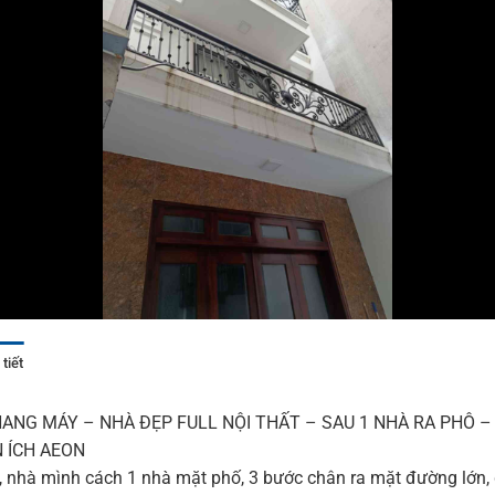
tiết
HANG MÁY – NHÀ ĐẸP FULL NỘI THẤT – SAU 1 NHÀ RA PHÔ 
 ÍCH AEON
ẹp, nhà mình cách 1 nhà mặt phố, 3 bước chân ra mặt đường lớn,