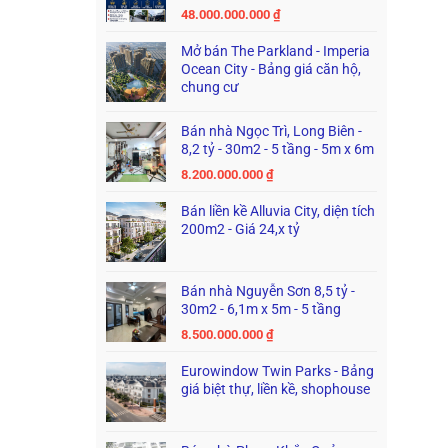
48.000.000.000
₫
Mở bán The Parkland - Imperia
Ocean City - Bảng giá căn hộ,
chung cư
Bán nhà Ngọc Trì, Long Biên -
8,2 tỷ - 30m2 - 5 tầng - 5m x 6m
8.200.000.000
₫
Bán liền kề Alluvia City, diện tích
200m2 - Giá 24,x tỷ
Bán nhà Nguyễn Sơn 8,5 tỷ -
30m2 - 6,1m x 5m - 5 tầng
8.500.000.000
₫
Eurowindow Twin Parks - Bảng
giá biệt thự, liền kề, shophouse