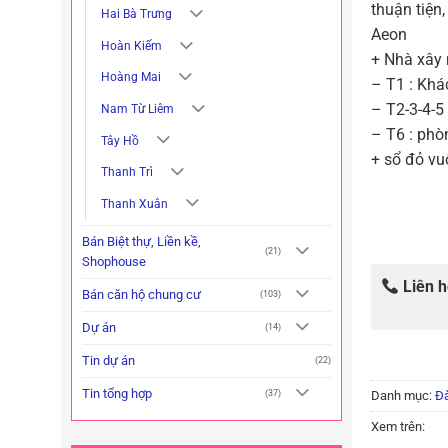
thuận tiện,
Hai Bà Trưng
Aeon
Hoàn Kiếm
+ Nhà xây m
Hoàng Mai
– T1 : Khá
– T2-3-4-5
Nam Từ Liêm
– T6 : phò
Tây Hồ
+ sổ đỏ vu
Thanh Trì
Thanh Xuân
Bán Biệt thự, Liền kề,
(21)
Shophouse
Liên 
Bán căn hộ chung cư
(103)
Dự án
(14)
Tin dự án
(22)
Tin tổng hợp
Danh mục:
Đà
(37)
Xem trên: