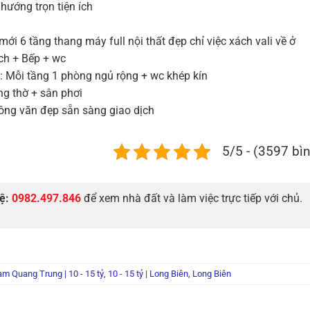
 hướng trọn tiện ích
ới 6 tầng thang máy full nội thất đẹp chỉ việc xách vali về ở
ch + Bếp + wc
 : Mỗi tầng 1 phòng ngủ rộng + wc khép kín
ng thờ + sân phơi
ông văn đẹp sẵn sàng giao dịch
5/5 - (3597 bì
hệ:
0982.497.846
để xem nhà đất và làm việc trực tiếp với chủ.
m Quang Trung | 10 - 15 tỷ
,
10 - 15 tỷ | Long Biên
,
Long Biên