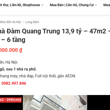
ệt thự, Liền kề, Shophouse
Mua Bán | Căn Hộ, Chung Cư
Mua 
Nhà đất Hà Nội
/
Long Biên
hà Đàm Quang Trung 13,9 tỷ – 47m2 
 – 6 tầng
.000.000
₫
ên, Hà Nội.
gõ, sau 1 nhà ra phố.
 thang máy, nhà đẹp, Full nội thất, gần AEON.
:
0982.497.846
7m2 - 295tr/m2