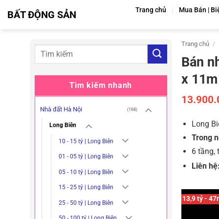
Bỏ
Trang chủ
Mua Bán | Bi
BẤT ĐỘNG SẢN
qua
nội
dung
Trang chủ
/
Bán n
x 11m
Tìm kiếm nhanh
13.900
Nhà đất Hà Nội
(168)
Long Bi
Long Biên
Trong n
10 - 15 tỷ | Long Biên
6 tầng,
01 - 05 tỷ | Long Biên
Liên hệ
05 - 10 tỷ | Long Biên
15 - 25 tỷ | Long Biên
13,9 tỷ - 4
25 - 50 tỷ | Long Biên
50 - 100 tỷ | Long Biên