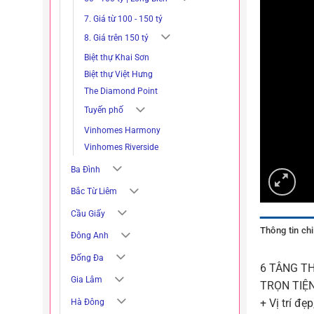
7. Giá từ 100 - 150 tỷ
8. Giá trên 150 tỷ
Biệt thự Khai Sơn
Biệt thự Việt Hưng
The Diamond Point
Tuyến phố
Vinhomes Harmony
Vinhomes Riverside
Ba Đình
Bắc Từ Liêm
Cầu Giấy
Thông tin chi 
Đông Anh
Đống Đa
6 TÂNG T
Gia Lâm
TRỌN TIỆN
+ Vị trí đ
Hà Đông