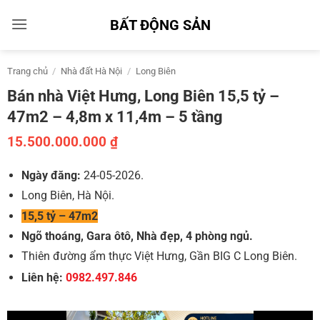
Bỏ
BẤT ĐỘNG SẢN
qua
nội
dung
Trang chủ
/
Nhà đất Hà Nội
/
Long Biên
Bán nhà Việt Hưng, Long Biên 15,5 tỷ –
47m2 – 4,8m x 11,4m – 5 tầng
15.500.000.000
₫
Ngày đăng:
24-05-2026.
Long Biên, Hà Nội.
15,5 tỷ – 47m2
Ngõ thoáng, Gara ôtô, Nhà đẹp, 4 phòng ngủ.
Thiên đường ẩm thực Việt Hưng, Gần BIG C Long Biên.
Liên hệ:
0982.497.846