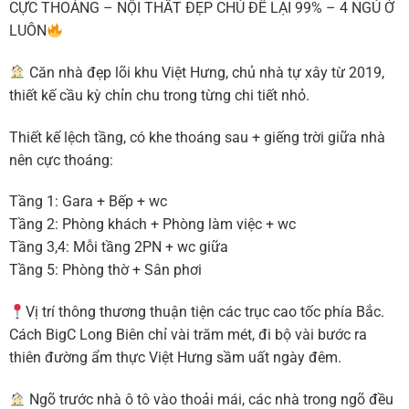
CỰC THOÁNG – NỘI THẤT ĐẸP CHỦ ĐỂ LẠI 99% – 4 NGỦ Ở
LUÔN
Căn nhà đẹp lõi khu Việt Hưng, chủ nhà tự xây từ 2019,
thiết kế cầu kỳ chỉn chu trong từng chi tiết nhỏ.
Thiết kế lệch tầng, có khe thoáng sau + giếng trời giữa nhà
nên cực thoáng:
Tầng 1: Gara + Bếp + wc
Tầng 2: Phòng khách + Phòng làm việc + wc
Tầng 3,4: Mỗi tầng 2PN + wc giữa
Tầng 5: Phòng thờ + Sân phơi
Vị trí thông thương thuận tiện các trục cao tốc phía Bắc.
Cách BigC Long Biên chỉ vài trăm mét, đi bộ vài bước ra
thiên đường ẩm thực Việt Hưng sầm uất ngày đêm.
Ngõ trước nhà ô tô vào thoải mái, các nhà trong ngõ đều