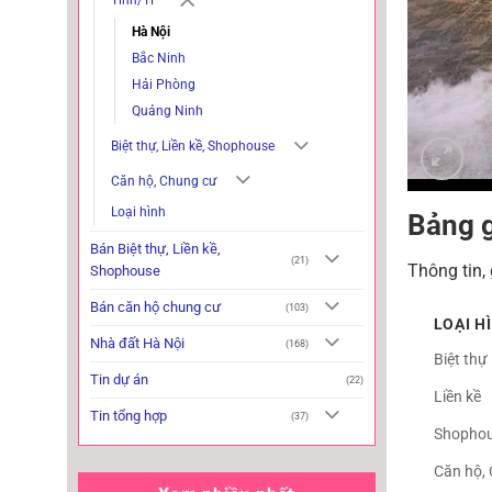
Hà Nội
Bắc Ninh
Hải Phòng
Quảng Ninh
Biệt thự, Liền kề, Shophouse
Căn hộ, Chung cư
Loại hình
Bảng 
Bán Biệt thự, Liền kề,
(21)
Thông tin,
Shophouse
Bán căn hộ chung cư
(103)
LOẠI H
Nhà đất Hà Nội
(168)
Biệt thự
Tin dự án
(22)
Liền kề
Tin tổng hợp
(37)
Shopho
Căn hộ,