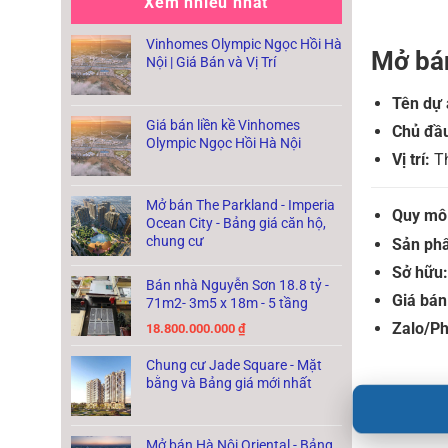
Xem nhiều nhất
Vinhomes Olympic Ngọc Hồi Hà
Mở bá
Nội | Giá Bán và Vị Trí
Tên dự 
Giá bán liền kề Vinhomes
Chủ đầu
Olympic Ngọc Hồi Hà Nội
Vị trí:
Th
Mở bán The Parkland - Imperia
Quy mô
Ocean City - Bảng giá căn hộ,
chung cư
Sản ph
Sở hữu:
Bán nhà Nguyễn Sơn 18.8 tỷ -
Giá bán
71m2- 3m5 x 18m - 5 tầng
Zalo/P
18.800.000.000
₫
Chung cư Jade Square - Mặt
bằng và Bảng giá mới nhất
Mở bán Hà Nội Oriental - Bảng