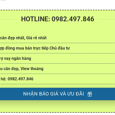
HOTLINE: 0982.497.846
căn đẹp nhất, Giá rẻ nhất
ợp đồng mua bán trực tiếp Chủ đầu tư
rợ vay ngân hàng
u căn đẹp, View thoáng
 hệ: 0982.497.846
NHẬN BÁO GIÁ VÀ ƯU ĐÃI