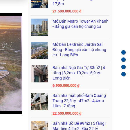
17,5m
21.500.000.000
₫
Mở Bán Metro Tower An Khánh
- Bảng giá căn hộ chung cư
Mở bán Le Grand Jardin Sài
Đồng - Bảng giá căn hộ chung
cư - Long Biên
Bán nhà Ngô Gia Tự 33m2 | 4
tầng | 3,2m x 10,2m | 6,9 tỷ -
Long Biên
6.900.000.000
₫
Bán nhà mặt phố Đàm Quang
Trung 22,5 tỷ - 47m2 - 4,4m x
10m - 7 tầng
22.500.000.000
₫
Bán nhà Bồ Đề 99m2 | 5 tầng |
Mặt tiền 4,2m2 | Giá 22 tỷ