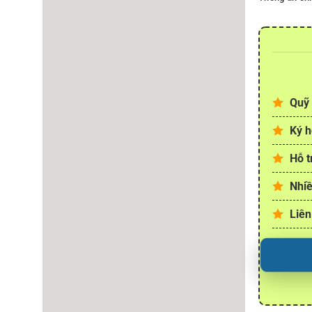
Quỹ 
Ký h
Hỗ t
Nhiề
Liên