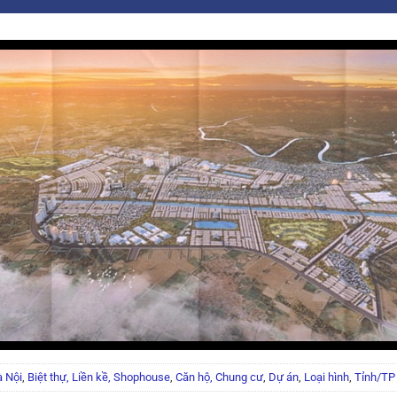
 Nội
,
Biệt thự, Liền kề, Shophouse
,
Căn hộ, Chung cư
,
Dự án
,
Loại hình
,
Tỉnh/TP