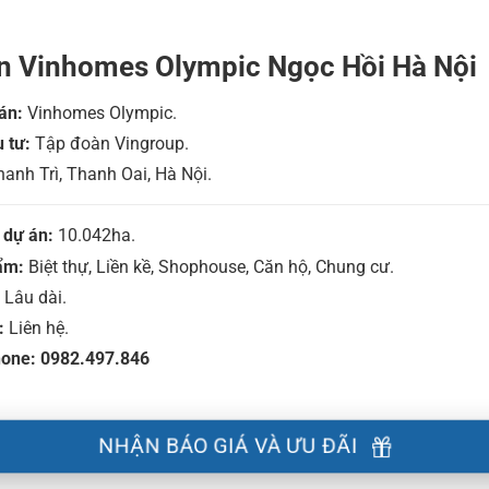
n Vinhomes Olympic Ngọc Hồi Hà Nội
án:
Vinhomes Olympic.
 tư:
Tập đoàn Vingroup.
anh Trì, Thanh Oai, Hà Nội.
 dự án:
10.042ha.
ẩm:
Biệt thự, Liền kề, Shophouse, Căn hộ, Chung cư.
Lâu dài.
:
Liên hệ.
hone: 0982.497.846
NHẬN BÁO GIÁ VÀ ƯU ĐÃI