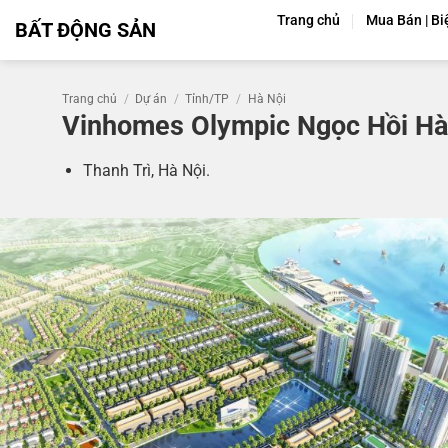
Bỏ
Trang chủ
Mua Bán | Bi
BẤT ĐỘNG SẢN
qua
nội
dung
Trang chủ
/
Dự án
/
Tỉnh/TP
/
Hà Nội
Vinhomes Olympic Ngọc Hồi Hà N
Thanh Trì, Hà Nội.