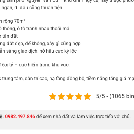
trung tâm phố Nguyễn Văn Cừ – khu Gia Thụy cũ, nay thuộc phườ
t ngàn, đi đâu cũng thuận tiện.
ch rộng 70m²
 thông, ô tô tránh nhau thoải mái
o tận đất
ng đất đẹp, để không, xây gì cũng hợp
n sàng giao dịch, nở hậu cực kỳ lộc
16,x tỷ – cực hiếm trong khu vực.
trung tâm, dân trí cao, hạ tầng đồng bộ, tiềm năng tăng giá m
5/5 - (1065 bì
hệ:
0982.497.846
để xem nhà đất và làm việc trực tiếp với chủ.