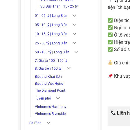
Vị trí 
Vũ Đức Thận | 15 - 25 tỷ
tiện ích bạ
01 - 05 tỷ | Long Biên
Diện tí
05 - 10 tỷ | Long Biên
Ngõ ô tô
10 - 15 tỷ | Long Biên
Ô tô và
Hiện trạ
25 - 50 tỷ | Long Biên
Sổ đỏ sẵ
50 - 100 tỷ | Long Biên
7. Giá từ 100 - 150 tỷ
Giá chỉ 
8. Giá trên 150 tỷ
Khu vực 
Biệt thự Khai Sơn
Biệt thự Việt Hưng
The Diamond Point
Tuyến phố
Vinhomes Harmony
Liên 
Vinhomes Riverside
Ba Đình