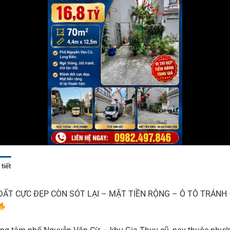
tiết
ẤT CỰC ĐẸP CÒN SÓT LẠI – MẶT TIỀN RỘNG – Ô TÔ TRÁNH 