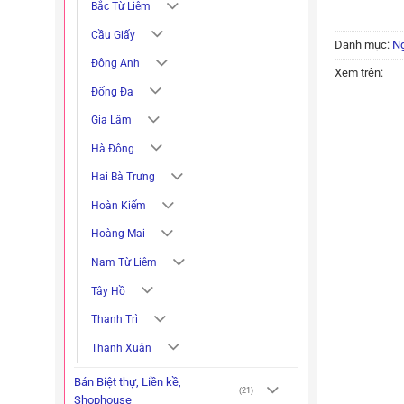
Bắc Từ Liêm
Cầu Giấy
Danh mục:
Ng
Đông Anh
Xem trên:
Đống Đa
Gia Lâm
Hà Đông
Hai Bà Trưng
Hoàn Kiếm
Hoàng Mai
Nam Từ Liêm
Tây Hồ
Thanh Trì
Thanh Xuân
Bán Biệt thự, Liền kề,
(21)
Shophouse