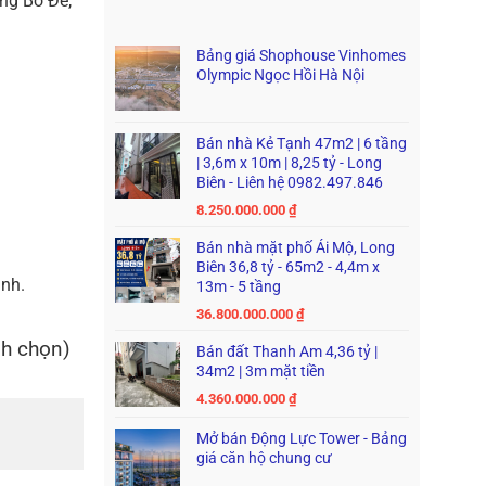
ng Bồ Đề,
Bảng giá Shophouse Vinhomes
Olympic Ngọc Hồi Hà Nội
Bán nhà Kẻ Tạnh 47m2 | 6 tầng
| 3,6m x 10m | 8,25 tỷ - Long
Biên - Liên hệ 0982.497.846
8.250.000.000
₫
Bán nhà mặt phố Ái Mộ, Long
Biên 36,8 tỷ - 65m2 - 4,4m x
ạnh.
13m - 5 tầng
36.800.000.000
₫
nh chọn)
Bán đất Thanh Am 4,36 tỷ |
34m2 | 3m mặt tiền
4.360.000.000
₫
Mở bán Động Lực Tower - Bảng
giá căn hộ chung cư