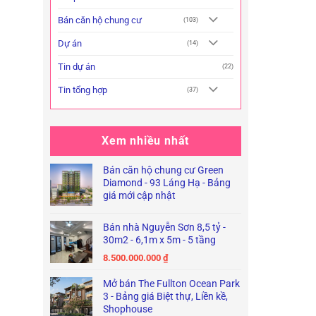
Bán căn hộ chung cư
(103)
Dự án
(14)
Tin dự án
(22)
Tin tổng hợp
(37)
Xem nhiều nhất
Bán căn hộ chung cư Green
Diamond - 93 Láng Hạ - Bảng
giá mới cập nhật
Bán nhà Nguyễn Sơn 8,5 tỷ -
30m2 - 6,1m x 5m - 5 tầng
8.500.000.000
₫
Mở bán The Fullton Ocean Park
3 - Bảng giá Biệt thự, Liền kề,
Shophouse