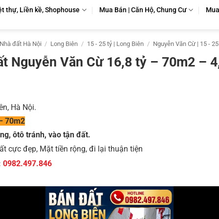
ệt thự, Liền kề, Shophouse
Mua Bán | Căn Hộ, Chung Cư
Mua 
Nhà đất Hà Nội
/
Long Biên
/
15 - 25 tỷ | Long Biên
/
Nguyễn Văn Cừ | 15 - 25
ất Nguyễn Văn Cừ 16,8 tỷ – 70m2 – 4
ên, Hà Nội.
 – 70m2
ng, ôtô tránh, vào tận đất.
 cực đẹp, Mặt tiền rộng, đi lại thuận tiện
:
0982.497.846