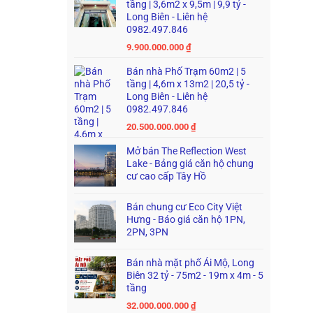
tầng | 3,6m2 x 9,5m | 9,9 tỷ -
Long Biên - Liên hệ
0982.497.846
9.900.000.000
₫
Bán nhà Phố Trạm 60m2 | 5
tầng | 4,6m x 13m2 | 20,5 tỷ -
Long Biên - Liên hệ
0982.497.846
20.500.000.000
₫
Mở bán The Reflection West
Lake - Bảng giá căn hộ chung
cư cao cấp Tây Hồ
Bán chung cư Eco City Việt
Hưng - Báo giá căn hộ 1PN,
2PN, 3PN
Bán nhà mặt phố Ái Mộ, Long
Biên 32 tỷ - 75m2 - 19m x 4m - 5
tầng
32.000.000.000
₫