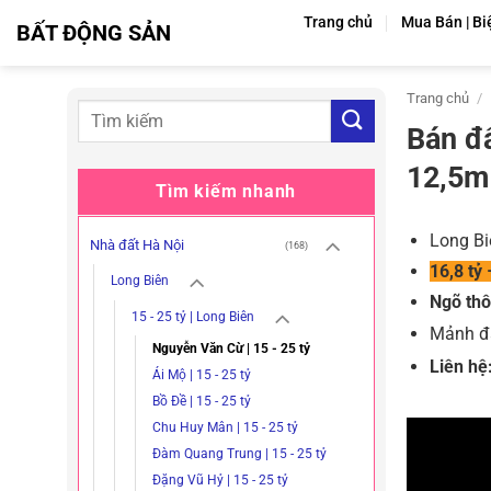
Bỏ
Trang chủ
Mua Bán | Bi
BẤT ĐỘNG SẢN
qua
nội
dung
Trang chủ
/
Bán đ
12,5m
Tìm kiếm nhanh
Long Bi
Nhà đất Hà Nội
(168)
16,8 tỷ
Long Biên
Ngõ thô
15 - 25 tỷ | Long Biên
Mảnh đất
Nguyễn Văn Cừ | 15 - 25 tỷ
Liên hệ
Ái Mộ | 15 - 25 tỷ
Bồ Đề | 15 - 25 tỷ
Chu Huy Mân | 15 - 25 tỷ
Đàm Quang Trung | 15 - 25 tỷ
Đặng Vũ Hỷ | 15 - 25 tỷ