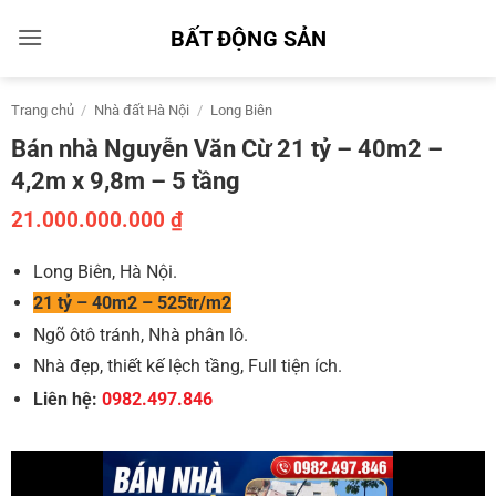
Bỏ
BẤT ĐỘNG SẢN
qua
nội
dung
Trang chủ
/
Nhà đất Hà Nội
/
Long Biên
Bán nhà Nguyễn Văn Cừ 21 tỷ – 40m2 –
4,2m x 9,8m – 5 tầng
21.000.000.000
₫
Long Biên, Hà Nội.
21 tỷ – 40m2 – 525tr/m2
Ngõ ôtô tránh, Nhà phân lô.
Nhà đẹp, thiết kế lệch tầng, Full tiện ích.
Liên hệ:
0982.497.846