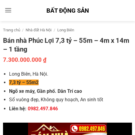
Bỏ
BẤT ĐỘNG SẢN
qua
nội
dung
Trang chủ
/
Nhà đất Hà Nội
/
Long Biên
Bán nhà Phúc Lợi 7,3 tỷ – 55m – 4m x 14m
– 1 tầng
7.300.000.000
₫
Long Biên, Hà Nội.
7,3 tỷ – 55m2
Ngõ xe máy, Gần phố. Dân Trí cao
Sổ vuông đẹp, Không quy hoạch, An sinh tốt
Liên hệ:
0982.497.846