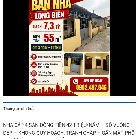
Thông tin chi tiết
NHÀ CẤP 4 SẴN DÒNG TIỀN 42 TRIỆU/NĂM – SỔ VUÔNG
ĐẸP – KHÔNG QUY HOẠCH, TRANH CHẤP – GẦN MẶT PHỐ