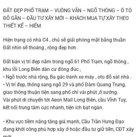
ĐẤT ĐẸP PHỐ TRẠM – VUÔNG VẮN – NGÕ THÔNG – Ô TÔ
ĐỖ GẦN – ĐẦU TƯ XÂY MỚI – KHÁCH MUA TỰ XÂY THEO
THIẾT KẾ – HIẾM
Hiện trạng có nhà C4 , chủ sẽ giải phóng mặt bằng thuần
Đất nhìn sẽ thoáng , rộng đẹp hơn .
Đất bán vị trí đẹp nằm trong ngõ 61 Phố Trạm, ngõ thông ,
khu lõi Long Biên dân cư đông đúc ,
• Ngõ trước nhà rộng, Ba gác tránh xe máy , oto đỗ sát nhà .
• Vị trí đẹp, thông sang ngõ 29 và phố Đàm Quang Trung,
giao thông thuận tiện sang phố chỉ vài phút ,ở sướng.
Vài phút di chuyển tới Aeon Mall Long Biên, cầu Vĩnh Tuy,
kết nối trung tâm cực nhanh, tiện ích bạt ngàn.
• Khu vực tiềm năng tăng giá mạnh, Cầu Trần Hưng Đạo
đang khởi công phù hợp xây ở hoặc đầu tư giữ tiền, CĐT xây
mới