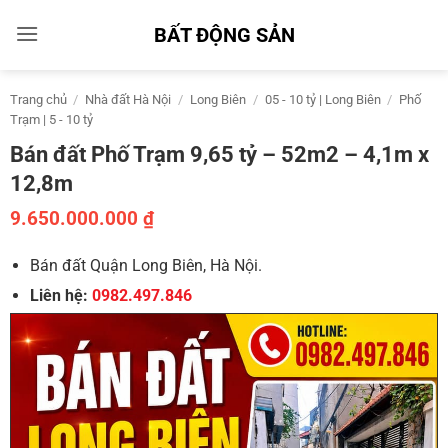
Bỏ
BẤT ĐỘNG SẢN
qua
nội
dung
Trang chủ
/
Nhà đất Hà Nội
/
Long Biên
/
05 - 10 tỷ | Long Biên
/
Phố
Trạm | 5 - 10 tỷ
Bán đất Phố Trạm 9,65 tỷ – 52m2 – 4,1m x
12,8m
9.650.000.000
₫
Bán đất Quận Long Biên, Hà Nội.
Liên hệ:
0982.497.846