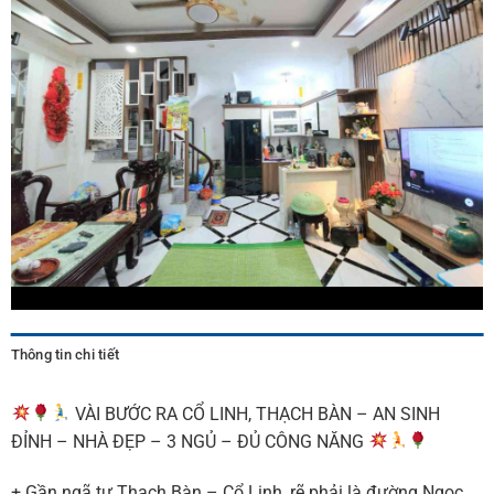
Thông tin chi tiết
VÀI BƯỚC RA CỔ LINH, THẠCH BÀN – AN SINH
ĐỈNH – NHÀ ĐẸP – 3 NGỦ – ĐỦ CÔNG NĂNG
+ Gần ngã tư Thạch Bàn – Cổ Linh, rẽ phải là đường Ngọc