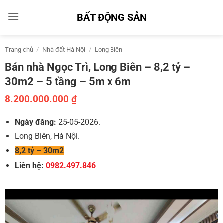
Bỏ
BẤT ĐỘNG SẢN
qua
nội
dung
Trang chủ
/
Nhà đất Hà Nội
/
Long Biên
Bán nhà Ngọc Trì, Long Biên – 8,2 tỷ –
30m2 – 5 tầng – 5m x 6m
8.200.000.000
₫
Ngày đăng:
25-05-2026.
Long Biên, Hà Nội.
8,2 tỷ – 30m2
Liên hệ:
0982.497.846