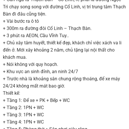
Trì chạy song song với đường Cổ Linh, vị trí trung tâm Thạch
Bàn đi đâu cũng tiện.
+ Vài bước ra ô tô
+ 300m ra đường đôi Cổ Linh – Thạch Bàn.
+ 3 phút ra AEON, Cầu Vĩnh Tuy..
+ Chủ xây tâm huyết, thiết kế đẹp, khách chỉ việc xách va li
đến ở. Mới xây khoảng 2 năm, chủ tặng lại nội thất cho
khách mua.
+ Nói không với quy hoạch.
+ Khu vực an sinh đỉnh, an ninh 24/7
+ Trước nhà là khoảng sân chung rộng thoáng, để xe máy
24/24 không mất mát bao giờ.
Thiết kế:
+ Tầng 1: Để xe + PK + Bếp + WC
+ Tầng 2: 1PN + WC
+ Tầng 3: 1PN + WC
+ Tầng 4: 1PN + WC