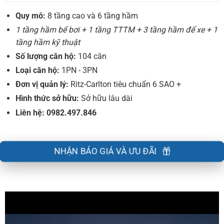
Quy mô:
8 tầng cao và 6 tầng hầm
1 tầng hầm bể bơi + 1 tầng TTTM + 3 tầng hầm để xe + 1
tầng hầm kỹ thuật
Số lượng căn hộ:
104 căn
Loại căn hộ:
1PN - 3PN
Đơn vị quản lý:
Ritz-Carlton tiêu chuẩn 6 SAO +
Hình thức sở hữu:
Sở hữu lâu dài
Liên hệ: 0982.497.846
NHẬN BÁO GIÁ VÀ ƯU ĐÃI