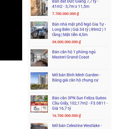
Bán đất Đức Giang 7,7 tỷ -
41m2 - 3,7m x 11,5m
7.700.000.000
₫
Bán nhà mặt phố Ngô Gia Tự -
Long Biên | Giá 34 tỷ | 89m2 | 1
tầng | Mặt tiền 4,5m
34.000.000.000
₫
Bán căn hộ 1 phòng ngủ
Masteri Grand Coast
Mở bán Bình Minh Garden -
Bảng giá căn hộ chung cư
Bán căn 3PN Sun Feliza Suites
Cầu Giấy, 102,17m2 - F3.0811 -
Giá 16,7 tỷ
16.700.000.000
₫
Mở bán Celestine Westlake -