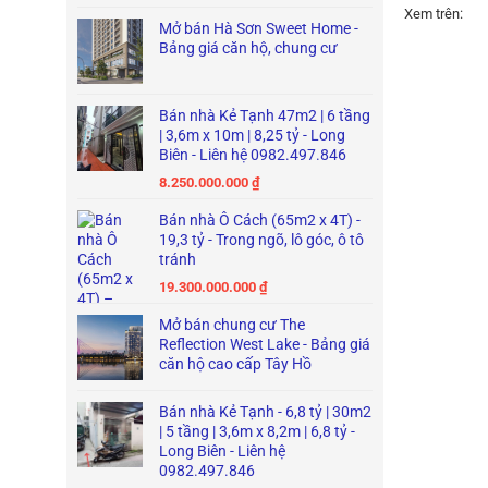
Xem trên:
Mở bán Hà Sơn Sweet Home -
Bảng giá căn hộ, chung cư
Bán nhà Kẻ Tạnh 47m2 | 6 tầng
| 3,6m x 10m | 8,25 tỷ - Long
Biên - Liên hệ 0982.497.846
8.250.000.000
₫
Bán nhà Ô Cách (65m2 x 4T) -
19,3 tỷ - Trong ngõ, lô góc, ô tô
tránh
19.300.000.000
₫
Mở bán chung cư The
Reflection West Lake - Bảng giá
căn hộ cao cấp Tây Hồ
Bán nhà Kẻ Tạnh - 6,8 tỷ | 30m2
| 5 tầng | 3,6m x 8,2m | 6,8 tỷ -
Long Biên - Liên hệ
0982.497.846