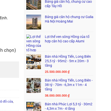
Bảng giá căn hộ, chung cư cao
cấp Tây Hồ
Bảng giá căn hộ chung cư Galia
định.
Hà Nội Hoàng Mai
Lợi thế ven sông Hồng của tổ
hợp căn hộ cao cấp Alumi
nh chọn)
Bán nhà Hồng Tiến, Long Biên
25,5 tỷ - 95m2 - 5m x 20m - 3
tầng
25.500.000.000
₫
Bán nhà Hồng Tiến, Long Biên -
38 tỷ - 70m - 6,3m x 11m - 4
tầng
38.000.000.000
₫
tô đỗ cửa
,
Bán nhà Phúc Lợi 5,3 tỷ - 30m2
- 4,3m x 7m - 4 tầng