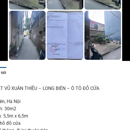
tiết
T VŨ XUÂN THIỀU – LONG BIÊN – Ô TÔ ĐỖ CỬA
ên, Hà Nội
ch: 30m2
n: 5,5m x 6,5m
chỗ đỗ cửa