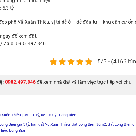
thông, đi lại thuận tiện
 5,3 tỷ
ẹp phố Vũ Xuân Thiều, vị trí dễ ở – dễ đầu tư – khu dân cư ổn 
 ngay để xem đất.
/ Zalo: 0982.497.846
5/5 - (4166 bì
hệ:
0982.497.846
để xem nhà đất và làm việc trực tiếp với chủ.
 Xuân Thiều | 05 - 10 tỷ
,
05 - 10 tỷ | Long Biên
Long Biên giá 5 tỷ
,
bán đất Vũ Xuân Thiều
,
đất Long Biên 30m2
,
đất Long Biên ô 
Thiều Long Biên