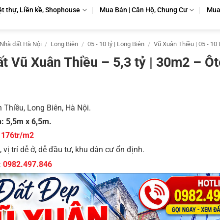
ệt thự, Liền kề, Shophouse
Mua Bán | Căn Hộ, Chung Cư
Mua 
Nhà đất Hà Nội
/
Long Biên
/
05 - 10 tỷ | Long Biên
/
Vũ Xuân Thiều | 05 - 10 
t Vũ Xuân Thiều – 5,3 tỷ | 30m2 – Ô
 Thiều, Long Biên, Hà Nội.
n: 5,5m x 6,5m.
– 176tr/m2
 vị trí dễ ở, dễ đầu tư, khu dân cư ổn định.
:
0982.497.846