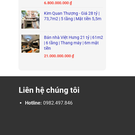
6.800.000.000
₫
Kim Quan Thượng - Giá 28 tỷ |
73,7m2 | 5 tầng | Mặt tiền 5,5m
Bán nhà Việt Hưng 21 tỷ | 61m2
| 6 tầng | Thang máy | 6m mặt
tiền
21.000.000.000
₫
Liên hệ chúng tôi
Hotline:
0982.497.846