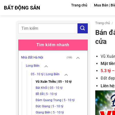
Bỏ
Trang chủ
Mua Bán | Bi
BẤT ĐỘNG SẢN
qua
nội
dung
Trang chủ
/
Bán đấ
cửa
Tìm kiếm nhanh
Vũ Xuân
Nhà đất Hà Nội
(168)
Mặt tiề
Long Biên
5.3 tỷ 
05 - 10 tỷ | Long Biên
Đất đẹp,
Vũ Xuân Thiều | 05 - 10 tỷ
Liên hệ
Bát Khối | 05 - 10 tỷ
Bồ Đề | 5 - 10 tỷ
Đàm Quang Trung | 5 - 10 tỷ
Đức Giang | 5 - 10 tỷ
Giang Biên | 5 - 10 tỷ