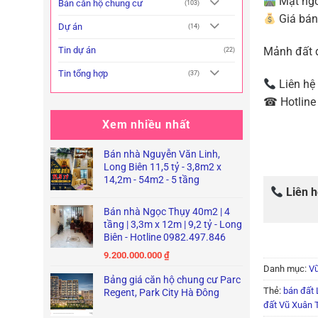
Mặt ngõ 
Bán căn hộ chung cư
(103)
Giá bán:
Dự án
(14)
Tin dự án
Mảnh đất đ
(22)
Tin tổng hợp
(37)
Liên hệ
☎ Hotline 
Xem nhiều nhất
Bán nhà Nguyễn Văn Linh,
Long Biên 11,5 tỷ - 3,8m2 x
14,2m - 54m2 - 5 tầng
Liên 
Bán nhà Ngọc Thụy 40m2 | 4
tầng | 3,3m x 12m | 9,2 tỷ - Long
Biên - Hotline 0982.497.846
9.200.000.000
₫
Danh mục:
Vũ
Bảng giá căn hộ chung cư Parc
Thẻ:
bán đất 
Regent, Park City Hà Đông
đất Vũ Xuân 