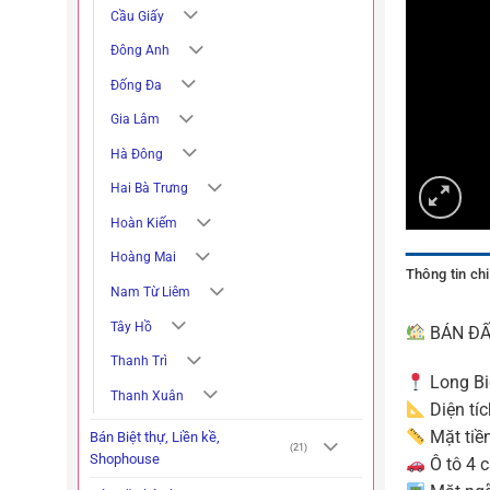
Cầu Giấy
Đông Anh
Đống Đa
Gia Lâm
Hà Đông
Hai Bà Trưng
Hoàn Kiếm
Hoàng Mai
Thông tin chi 
Nam Từ Liêm
Tây Hồ
BÁN ĐẤ
Thanh Trì
Long Bi
Thanh Xuân
Diện tí
Mặt tiề
Bán Biệt thự, Liền kề,
(21)
Shophouse
Ô tô 4 