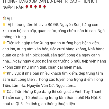
THÔNG- HÀNG XÓM CÁN BỘ- DÂN TRÍ CAO – TIỆN ÍCH
NGẬP TRÀN
Vị trí:
Vị trí trung tâm khu vip Bồ Đề, Nguyễn Sơn, hàng xóm
khu cán bộ cao cấp, quan chức, công chức, dân trí cao. Ngõ
thông tứ tung
Tiện ích ngập tràn: Xung quanh trường học, bệnh viện,
chợ lớn, trung tâm văn hóa, tiệc cưới hàng không, Nhà hàng,
quán cà phê, sân pickleball, sân golf, bóng đá ngay cạnh
nhà….Ngày ngày được ngắm cơ trưởng 6 mũi, tiếp viên hàng
không xink như minh tinh, chân dài miên man.
Khu vực ít nhà bán nhiều khách tìm kiếm, đẹp trung tâm
sầm uất Long Biên .Thông các tuyến phố trọng điểm Hồng
Tiến, Lâm Hạ, Nguyễn Văn Cừ, Ngọc Lâm…
Cầu Trần Hưng Đạo đang thi công, cầu Vĩnh Tuy, Thanh
Trì sẵn sàng, 10 phút sang trung tâm thành phố Hà Nội, 3
phút ra QL5 liên tỉnh giao thông thuận tiện.