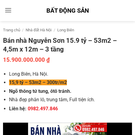
Bỏ
BẤT ĐỘNG SẢN
qua
nội
dung
Trang chủ
/
Nhà đất Hà Nội
/
Long Biên
Bán nhà Nguyễn Sơn 15.9 tỷ – 53m2 –
4,5m x 12m – 3 tầng
15.900.000.000
₫
Long Biên, Hà Nội.
15,9 tỷ – 53m2 – 300tr/m2
Ngõ thông tứ tung, ôtô tránh.
Nhà đẹp phân lô, trung tâm, Full tiện ích.
Liên hệ:
0982.497.846